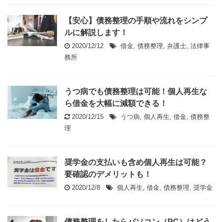
【安心】債務整理の手順や流れをシンプ
ルに解説します！
2020/12/12
借金
,
債務整理
,
弁護士
,
法律事
務所
うつ病でも債務整理は可能！個人再生な
ら借金を大幅に減額できる！
2020/12/15
うつ病
,
個人再生
,
借金
,
債務整
理
奨学金の支払いも含め個人再生は可能？
要確認のデメリットも！
2020/12/8
個人再生
,
借金
,
債務整理
,
奨学金
債務整理をしたらパソコン（PC）はどう