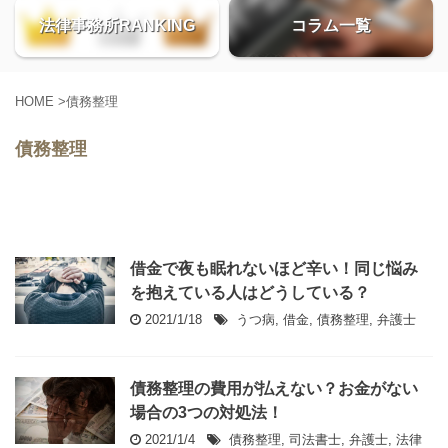
法律事務所RANKING
コラム一覧
HOME
>
債務整理
債務整理
借金で夜も眠れないほど辛い！同じ悩み
を抱えている人はどうしている？
2021/1/18
うつ病
,
借金
,
債務整理
,
弁護士
債務整理の費用が払えない？お金がない
場合の3つの対処法！
2021/1/4
債務整理
,
司法書士
,
弁護士
,
法律