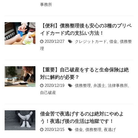
事務所
【便利】債務整理後も安心の3種のプリペ
イドカード式の支払い方法！
2020/12/27
クレジットカード
,
借金
,
債務整
理
【重要】自己破産をすると生命保険は絶
対に解約が必要？
2020/12/19
債務整理
,
弁護士
,
法律事務所
,
自己破産
借金苦で夜逃げするのは絶対にやめよ
う！夜逃げ後の生活は地獄です！
2020/12/15
借金
,
債務整理
,
夜逃げ