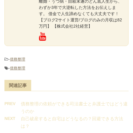
離婚・うつ病・自殺未遂のどん底人生から、
わずか3年で大逆転した方法をお伝えしま
す。 借金で人生諦めなくても大丈夫です！
【ブログ2サイト運営/ブログのみの月収は82
万円】 【株式会社2社経営】
-
債務整理
-
債務整理
関連記事
PREV
債務整理の依頼ができる司法書士と弁護士ではどう違
うのか
NEXT
自己破産すると自宅はどうなるの？回避できる方法
は？