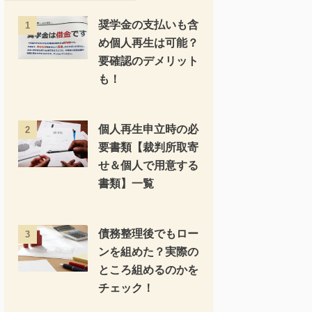
奨学金の支払いも含
1
め個人再生は可能？
要確認のデメリット
も！
個人再生申立時の必
2
要書類【裁判所取寄
せ＆個人で用意する
書類】一覧
債務整理後でもロー
3
ンを組めた？実際の
ところ組めるのかを
チェック！