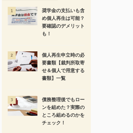
奨学金の支払いも含
1
め個人再生は可能？
要確認のデメリット
も！
個人再生申立時の必
2
要書類【裁判所取寄
せ＆個人で用意する
書類】一覧
債務整理後でもロー
3
ンを組めた？実際の
ところ組めるのかを
チェック！