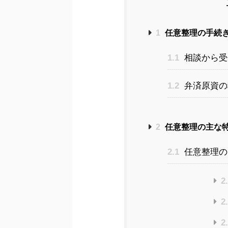
1
任意整理の手続
1.1
相談から受
1.2
弁済原資の
2
任意整理の主な
2.1
任意整理の
2
2
2