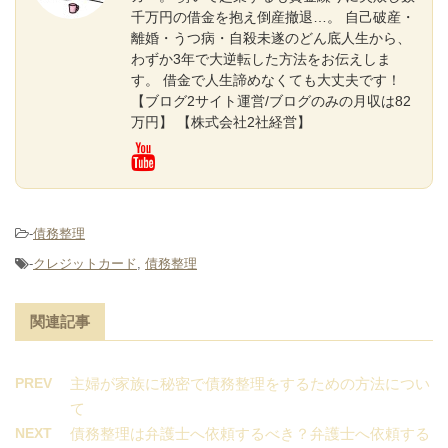
千万円の借金を抱え倒産撤退…。 自己破産・
離婚・うつ病・自殺未遂のどん底人生から、
わずか3年で大逆転した方法をお伝えしま
す。 借金で人生諦めなくても大丈夫です！
【ブログ2サイト運営/ブログのみの月収は82
万円】 【株式会社2社経営】
-
債務整理
-
クレジットカード
,
債務整理
関連記事
PREV
主婦が家族に秘密で債務整理をするための方法につい
て
NEXT
債務整理は弁護士へ依頼するべき？弁護士へ依頼する