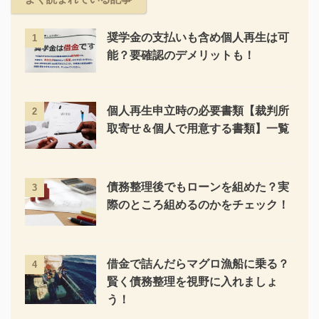
奨学金の支払いも含め個人再生は可
1
能？要確認のデメリットも！
個人再生申立時の必要書類【裁判所
2
取寄せ＆個人で用意する書類】一覧
債務整理後でもローンを組めた？実
3
際のところ組めるのかをチェック！
借金で詰んだらマグロ漁船に乗る？
4
賢く債務整理を視野に入れましょ
う！